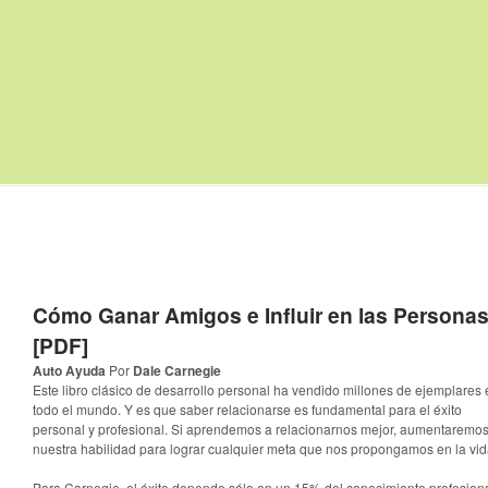
Cómo Ganar Amigos e Influir en las Persona
[PDF]
Auto Ayuda
Por
Dale Carnegie
Este libro clásico de desarrollo personal ha vendido millones de ejemplares 
todo el mundo. Y es que saber relacionarse es fundamental para el éxito
personal y profesional. Si aprendemos a relacionarnos mejor, aumentaremo
nuestra habilidad para lograr cualquier meta que nos propongamos en la vi
Para Carnegie, el éxito depende sólo en un 15% del conocimiento profesiona