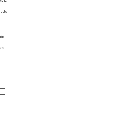
puede
 de
nas